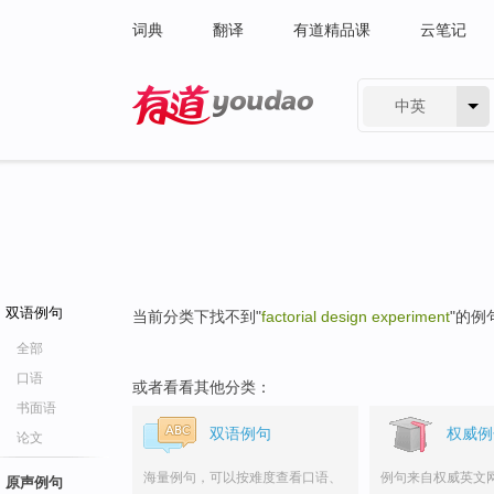
词典
翻译
有道精品课
云笔记
中英
有道 - 网易旗下搜索
双语例句
当前分类下找不到"
factorial design experiment
"的例
全部
口语
或者看看其他分类：
书面语
双语例句
权威例
论文
海量例句，可以按难度查看口语、
例句来自权威英文
原声例句