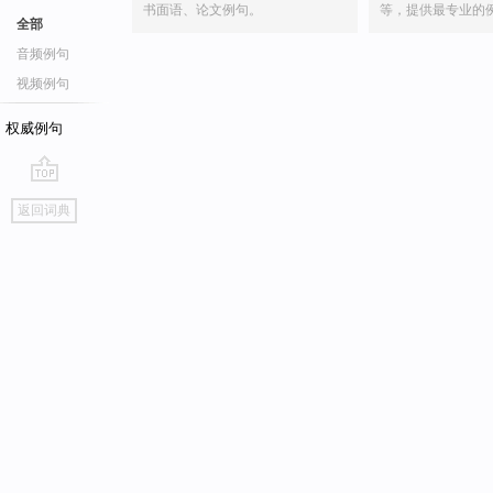
书面语、论文例句。
等，提供最专业的
全部
音频例句
视频例句
权威例句
go
返回词典
top