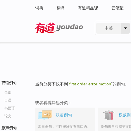
词典
翻译
有道精品课
云笔记
中英
有道 - 网易旗下搜索
双语例句
当前分类下找不到"
first order error motion
"的例句。
全部
口语
或者看看其他分类：
书面语
双语例句
权威例
论文
海量例句，可以按难度查看口语、
例句来自权威英文
原声例句