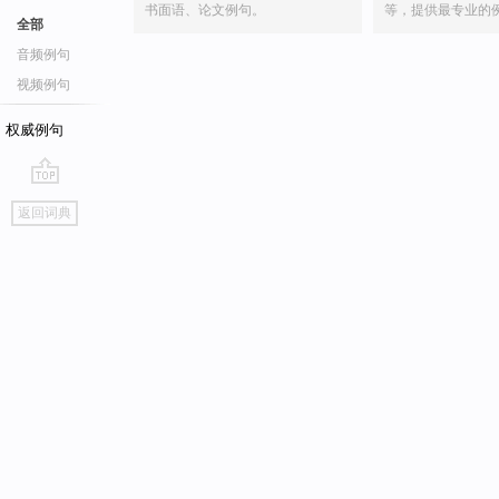
书面语、论文例句。
等，提供最专业的
全部
音频例句
视频例句
权威例句
go
返回词典
top