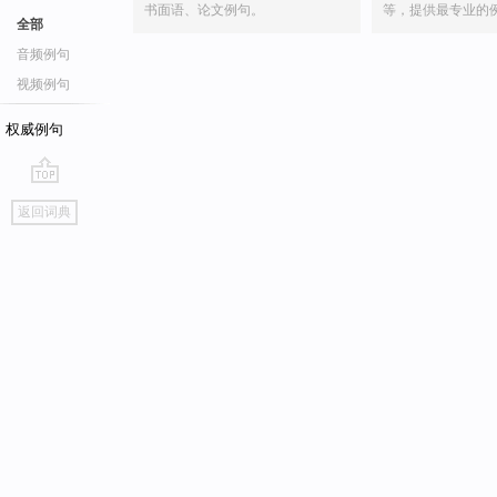
书面语、论文例句。
等，提供最专业的
全部
音频例句
视频例句
权威例句
go
返回词典
top