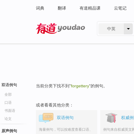
词典
翻译
有道精品课
云笔记
中英
有道 - 网易旗下搜索
双语例句
当前分类下找不到"
forgettery
"的例句。
全部
口语
或者看看其他分类：
书面语
双语例句
权威例
论文
海量例句，可以按难度查看口语、
例句来自权威英文
原声例句