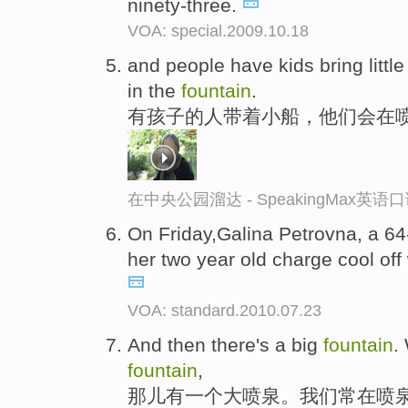
ninety-three.
VOA: special.2009.10.18
and people have kids bring littl
in the
fountain
.
有孩子的人带着小船，他们会在
在中央公园溜达 - SpeakingMax英语
On Friday,Galina Petrovna, a 64
her two year old charge cool off 
VOA: standard.2010.07.23
And then there's a big
fountain
.
fountain
,
那儿有一个大喷泉。我们常在喷