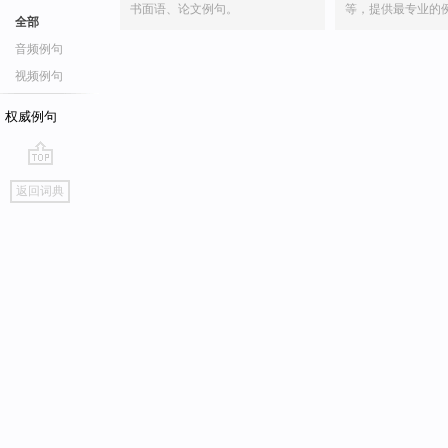
书面语、论文例句。
等，提供最专业的
全部
音频例句
视频例句
权威例句
go
返回词典
top