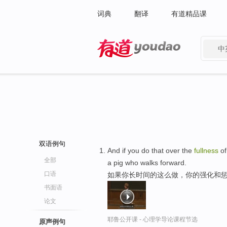
词典
翻译
有道精品课
中
有道 - 网易旗下搜索
双语例句
And if you do that over the
fullness
of
全部
a pig who walks forward.
口语
如果你长时间的这么做，你的强化和惩
书面语
论文
耶鲁公开课 - 心理学导论课程节选
原声例句