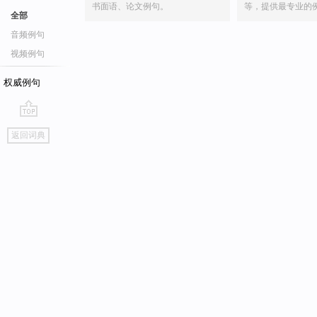
书面语、论文例句。
等，提供最专业的
全部
音频例句
视频例句
权威例句
go
返回词典
top