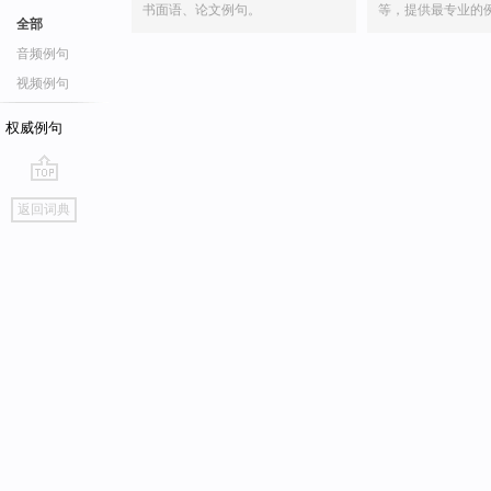
书面语、论文例句。
等，提供最专业的
全部
音频例句
视频例句
权威例句
go
返回词典
top