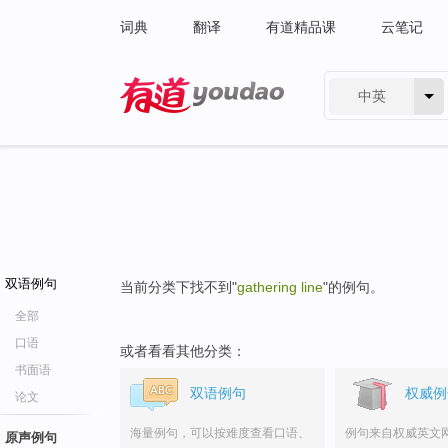
词典
翻译
有道精品课
云笔记
中英
有道 - 网易旗下搜索
双语例句
当前分类下找不到"
gathering line
"的例句。
全部
口语
或者看看其他分类：
书面语
双语例句
权威例
论文
海量例句，可以按难度查看口语、
例句来自权威英文
原声例句