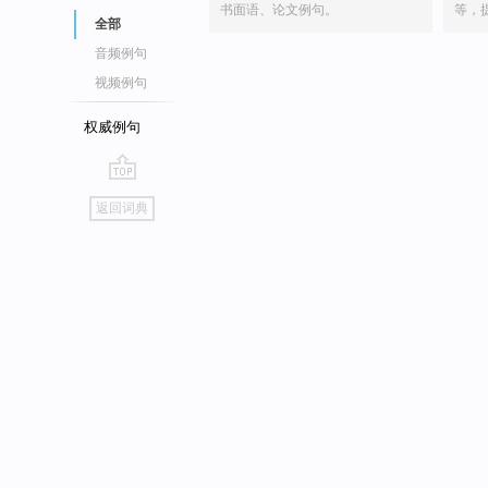
书面语、论文例句。
等，
全部
音频例句
视频例句
权威例句
go
返回词典
top