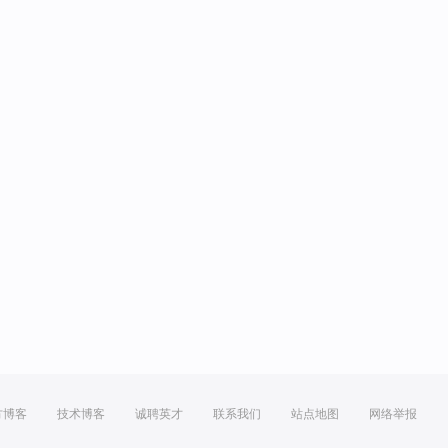
方博客
技术博客
诚聘英才
联系我们
站点地图
网络举报