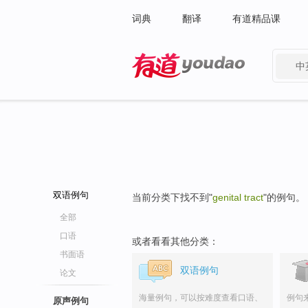
词典
翻译
有道精品课
中
有道 - 网易旗下搜索
双语例句
当前分类下找不到"
genital tract
"的例句。
全部
口语
或者看看其他分类：
书面语
双语例句
论文
海量例句，可以按难度查看口语、
例句
原声例句