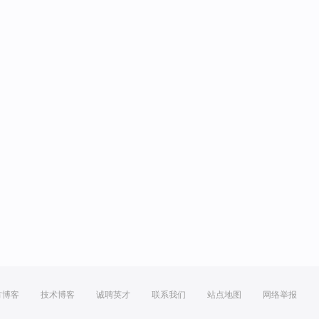
方博客
技术博客
诚聘英才
联系我们
站点地图
网络举报