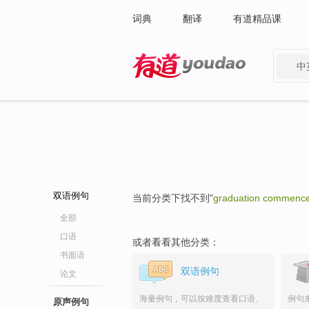
词典
翻译
有道精品课
中
有道 - 网易旗下搜索
双语例句
当前分类下找不到"
graduation commenc
全部
口语
或者看看其他分类：
书面语
双语例句
论文
海量例句，可以按难度查看口语、
例句
原声例句