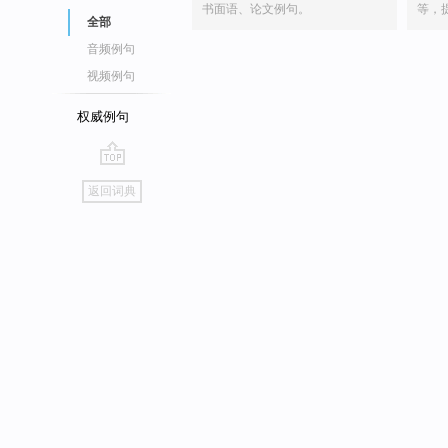
书面语、论文例句。
等，
全部
音频例句
视频例句
权威例句
go
返回词典
top