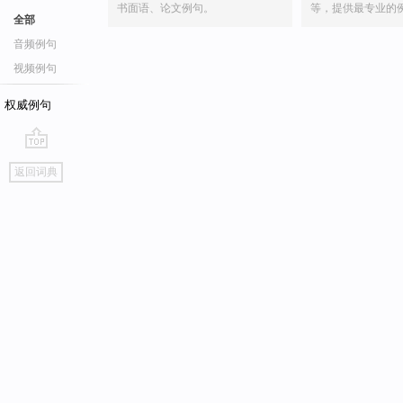
书面语、论文例句。
等，提供最专业的
全部
音频例句
视频例句
权威例句
go
返回词典
top