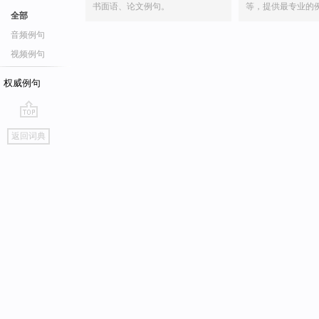
书面语、论文例句。
等，提供最专业的
全部
音频例句
视频例句
权威例句
go
返回词典
top