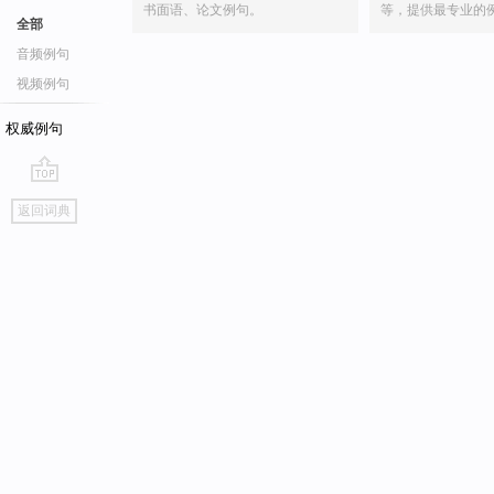
书面语、论文例句。
等，提供最专业的
全部
音频例句
视频例句
权威例句
go
返回词典
top