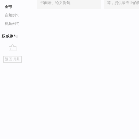
书面语、论文例句。
等，提供最专业的
全部
音频例句
视频例句
权威例句
go
返回词典
top