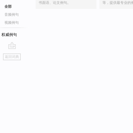
书面语、论文例句。
等，提供最专业的
全部
音频例句
视频例句
权威例句
go
返回词典
top