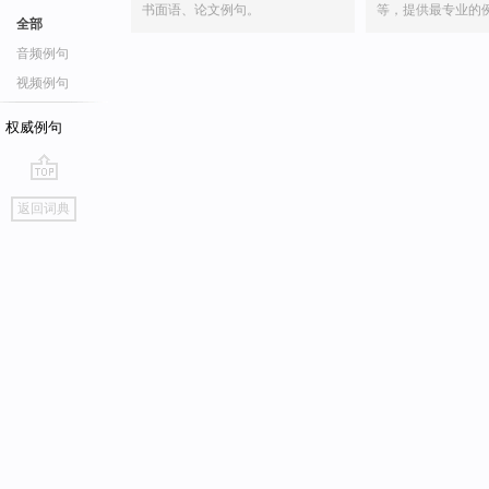
书面语、论文例句。
等，提供最专业的
全部
音频例句
视频例句
权威例句
go
返回词典
top