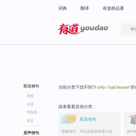
词典
翻译
有道精品课
中
有道 - 网易旗下搜索
双语例句
当前分类下找不到"
if only i had known
"
全部
口语
或者看看其他分类：
书面语
双语例句
论文
海量例句，可以按难度查看口语、
例句
原声例句