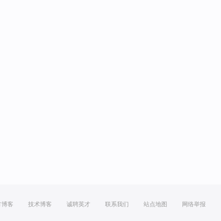
方博客
技术博客
诚聘英才
联系我们
站点地图
网络举报