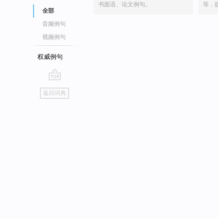
书面语、论文例句。
等，
全部
音频例句
视频例句
权威例句
go
返回词典
top