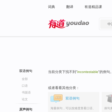
词典
翻译
有道精品课
中
有道 - 网易旗下搜索
双语例句
当前分类下找不到"
incontestable
"的例句
全部
口语
或者看看其他分类：
书面语
双语例句
论文
海量例句，可以按难度查看口语、
例句
原声例句