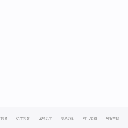
方博客
技术博客
诚聘英才
联系我们
站点地图
网络举报