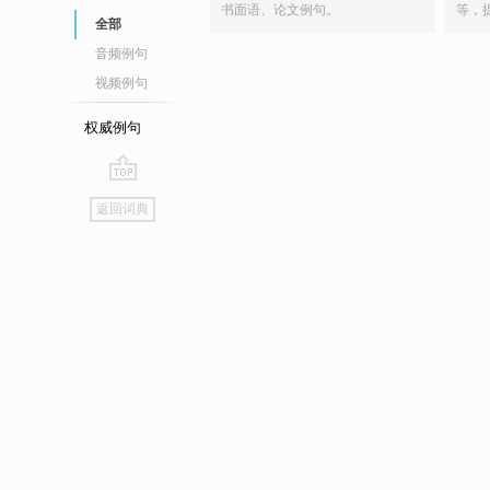
书面语、论文例句。
等，
全部
音频例句
视频例句
权威例句
go
返回词典
top