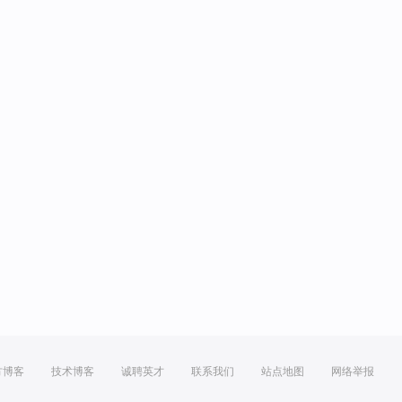
方博客
技术博客
诚聘英才
联系我们
站点地图
网络举报