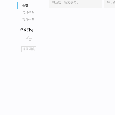
书面语、论文例句。
等，
全部
音频例句
视频例句
权威例句
go
返回词典
top