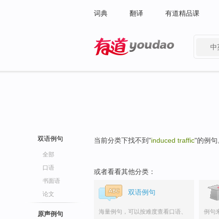
词典
翻译
有道精品课
中
有道 - 网易旗下搜索
双语例句
当前分类下找不到"
induced traffic
"的例句
全部
口语
或者看看其他分类：
书面语
双语例句
论文
海量例句，可以按难度查看口语、
例句
原声例句