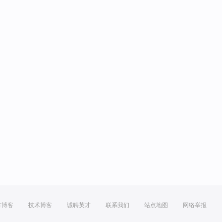
方博客
技术博客
诚聘英才
联系我们
站点地图
网络举报