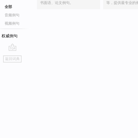
书面语、论文例句。
等，提供最专业的
全部
音频例句
视频例句
权威例句
go
返回词典
top