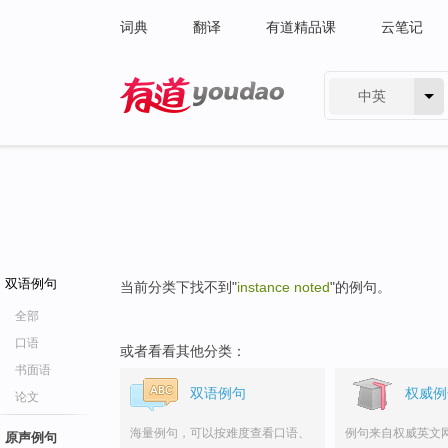
词典
翻译
有道精品课
云笔记
中英
有道 - 网易旗下搜索
双语例句
当前分类下找不到"
instance noted
"的例句。
全部
口语
或者看看其他分类：
书面语
双语例句
权威例
论文
海量例句，可以按难度查看口语、
例句来自权威英文
原声例句