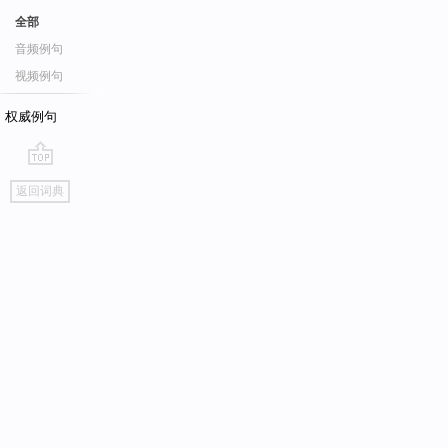
全部
音频例句
视频例句
权威例句
go
返回词典
top