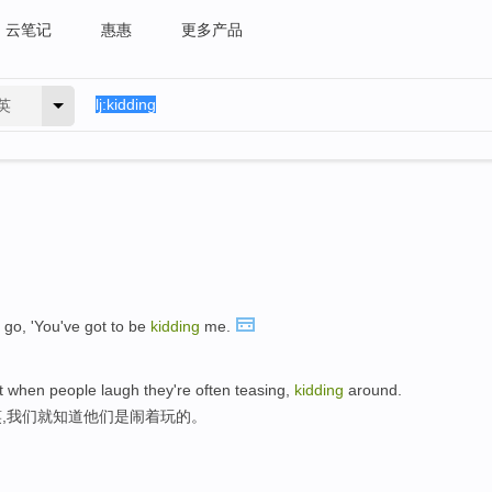
云笔记
惠惠
更多产品
英
 go, 'You've got to be
kidding
me.
at when people laugh they're often teasing,
kidding
around.
,我们就知道他们是闹着玩的。