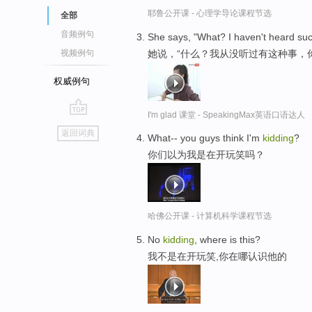
耶鲁公开课 - 心理学导论课程节选
全部
音频例句
She says, "What? I haven't heard suc
她说，“什么？我从没听过有这种事，
视频例句
权威例句
I'm glad 课堂 - SpeakingMax英语口语达人
go
返回词典
What-- you guys think I'm
kidding
?
top
你们以为我是在开玩笑吗？
哈佛公开课 - 计算机科学课程节选
No
kidding
, where is this?
我不是在开玩笑,你在哪认识他的