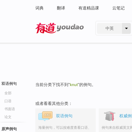
词典
翻译
有道精品课
云笔记
中英
有道 - 网易旗下搜索
双语例句
当前分类下找不到"
knut
"的例句。
全部
口语
或者看看其他分类：
书面语
双语例句
权威例
论文
海量例句，可以按难度查看口语、
例句来自权威英文
原声例句