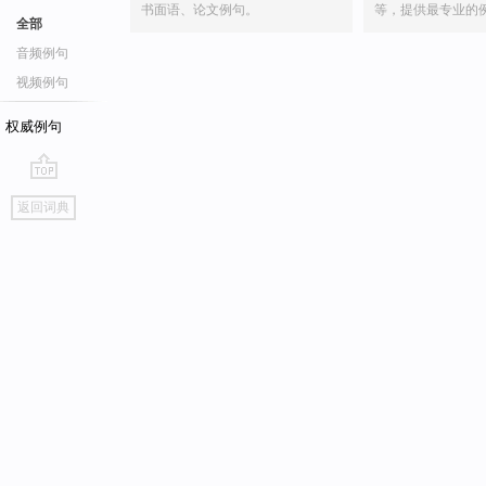
书面语、论文例句。
等，提供最专业的
全部
音频例句
视频例句
权威例句
go
返回词典
top