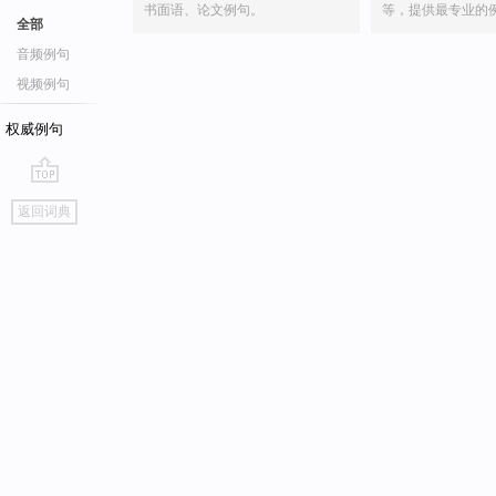
书面语、论文例句。
等，提供最专业的
全部
音频例句
视频例句
权威例句
go
返回词典
top