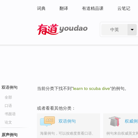
词典
翻译
有道精品课
云笔记
中英
有道 - 网易旗下搜索
双语例句
当前分类下找不到"
learn to scuba dive
"的例句。
全部
口语
或者看看其他分类：
书面语
双语例句
权威例
论文
海量例句，可以按难度查看口语、
例句来自权威英文
原声例句