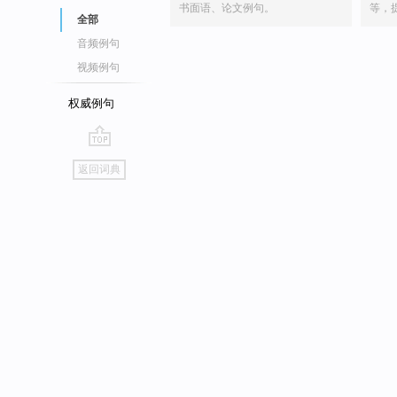
书面语、论文例句。
等，
全部
音频例句
视频例句
权威例句
go
返回词典
top