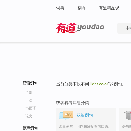
词典
翻译
有道精品课
中
有道 - 网易旗下搜索
双语例句
当前分类下找不到"
light color
"的例句。
全部
口语
或者看看其他分类：
书面语
双语例句
论文
海量例句，可以按难度查看口语、
例句
原声例句