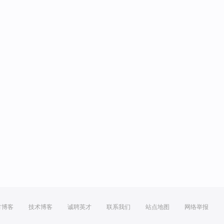
方博客
技术博客
诚聘英才
联系我们
站点地图
网络举报