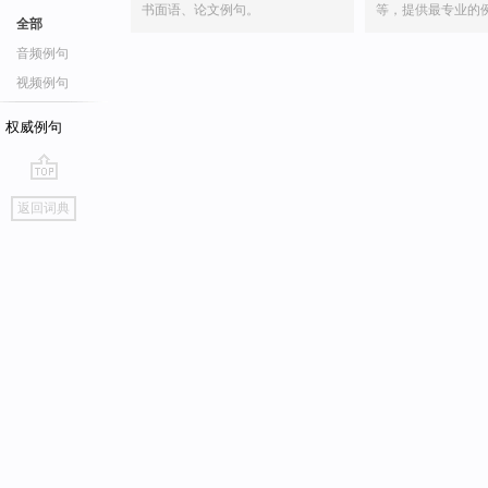
书面语、论文例句。
等，提供最专业的
全部
音频例句
视频例句
权威例句
go
返回词典
top