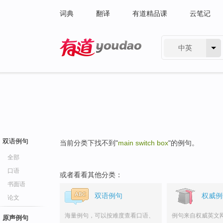
词典
翻译
有道精品课
云笔记
中英
有道 - 网易旗下搜索
双语例句
当前分类下找不到"
main switch box
"的例句。
全部
口语
或者看看其他分类：
书面语
双语例句
权威例
论文
海量例句，可以按难度查看口语、
例句来自权威英文
原声例句