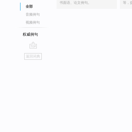
书面语、论文例句。
等，
全部
音频例句
视频例句
权威例句
go
返回词典
top