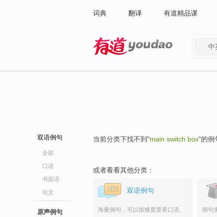
词典
翻译
有道精品课
中
有道 - 网易旗下搜索
双语例句
当前分类下找不到"
main switch box
"的例
全部
口语
或者看看其他分类：
书面语
双语例句
论文
海量例句，可以按难度查看口语、
例句
原声例句