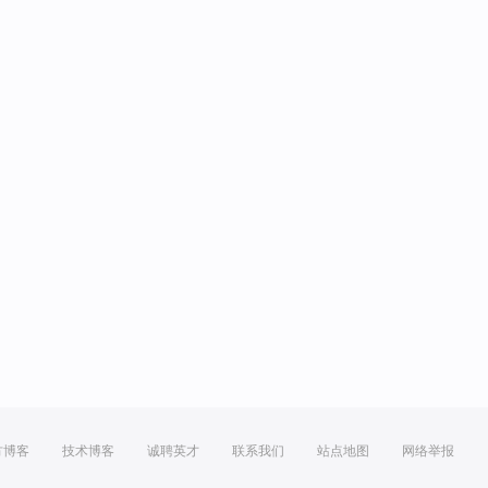
方博客
技术博客
诚聘英才
联系我们
站点地图
网络举报