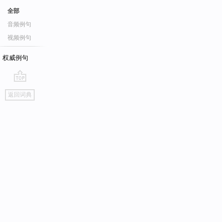
全部
音频例句
视频例句
权威例句
go
返回词典
top