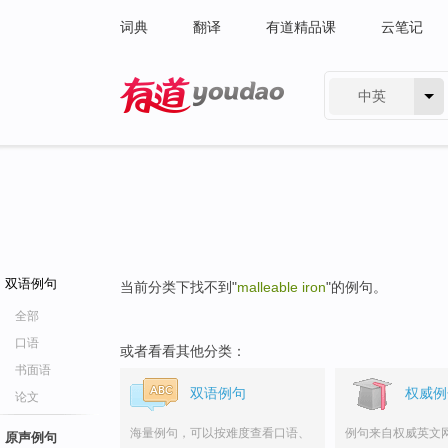
词典
翻译
有道精品课
云笔记
中英
有道 - 网易旗下搜索
双语例句
当前分类下找不到"
malleable iron
"的例句。
全部
口语
或者看看其他分类：
书面语
双语例句
权威例
论文
海量例句，可以按难度查看口语、
例句来自权威英文
原声例句