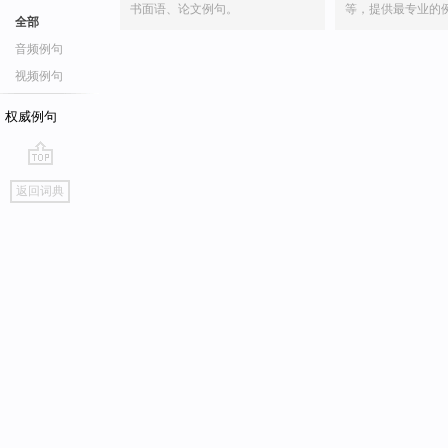
书面语、论文例句。
等，提供最专业的
全部
音频例句
视频例句
权威例句
go
返回词典
top