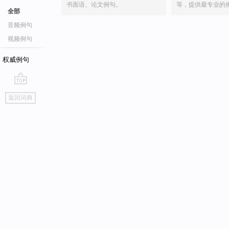
书面语、论文例句。
等，提供最专业的
全部
音频例句
视频例句
权威例句
go
返回词典
top