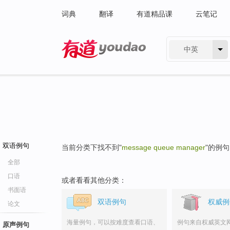
词典
翻译
有道精品课
云笔记
中英
有道 - 网易旗下搜索
双语例句
当前分类下找不到"
message queue manager
"的例
全部
口语
或者看看其他分类：
书面语
双语例句
权威例
论文
海量例句，可以按难度查看口语、
例句来自权威英文
原声例句