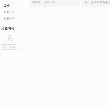
书面语、论文例句。
等，提供最专业的
全部
音频例句
视频例句
权威例句
go
返回词典
top