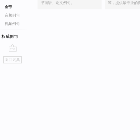
书面语、论文例句。
等，提供最专业的
全部
音频例句
视频例句
权威例句
go
返回词典
top