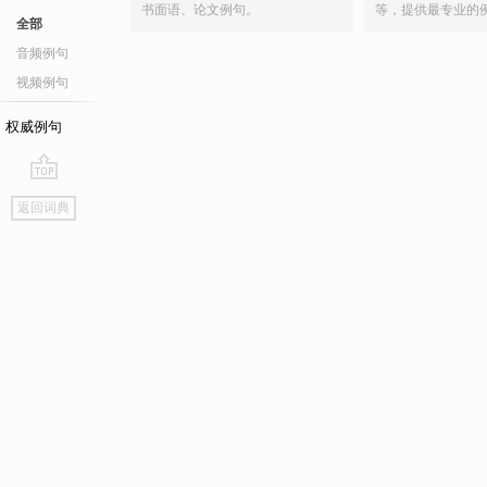
书面语、论文例句。
等，提供最专业的
全部
音频例句
视频例句
权威例句
go
返回词典
top