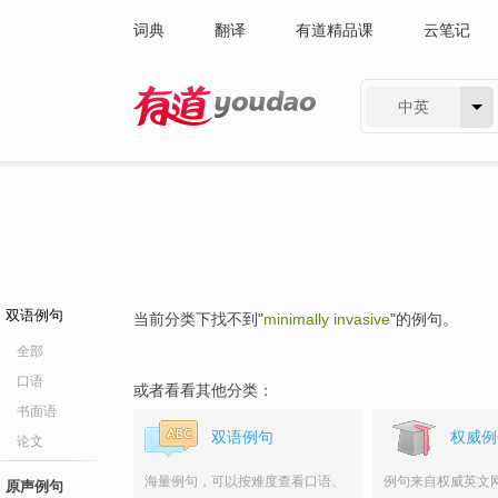
词典
翻译
有道精品课
云笔记
中英
有道 - 网易旗下搜索
双语例句
当前分类下找不到"
minimally invasive
"的例句。
全部
口语
或者看看其他分类：
书面语
双语例句
权威例
论文
海量例句，可以按难度查看口语、
例句来自权威英文
原声例句