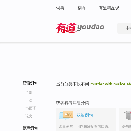
词典
翻译
有道精品课
中
有道 - 网易旗下搜索
双语例句
当前分类下找不到"
murder with malice af
全部
口语
或者看看其他分类：
书面语
双语例句
论文
海量例句，可以按难度查看口语、
例句
原声例句