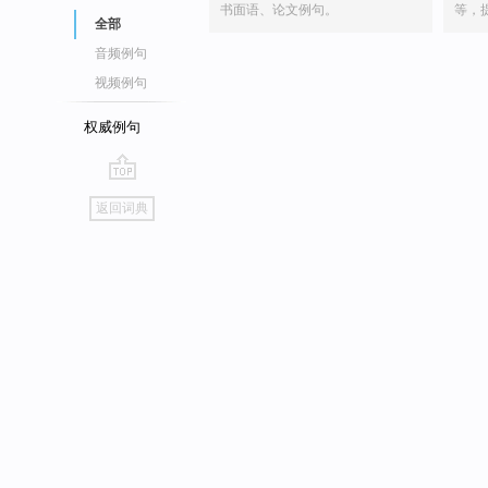
书面语、论文例句。
等，
全部
音频例句
视频例句
权威例句
go
返回词典
top