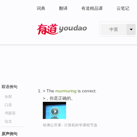
词典
翻译
有道精品课
云笔记
中英
有道 - 网易旗下搜索
双语例句
> The
murmuring
is correct.
全部
>，你是正确的。
口语
书面语
论文
哈佛公开课 - 计算机科学课程节选
原声例句