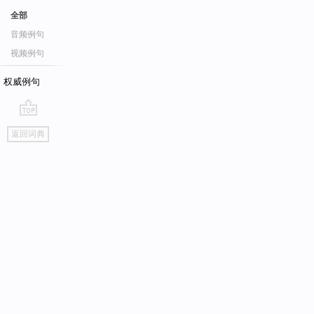
全部
音频例句
视频例句
权威例句
go
返回词典
top