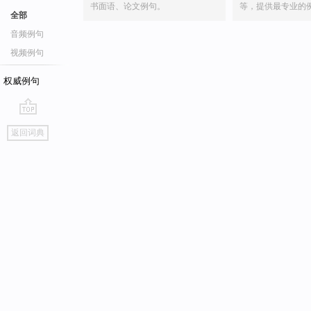
书面语、论文例句。
等，提供最专业的
全部
音频例句
视频例句
权威例句
go
返回词典
top