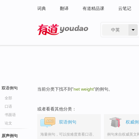
词典
翻译
有道精品课
云笔记
中英
有道 - 网易旗下搜索
双语例句
当前分类下找不到"
net weight
"的例句。
全部
口语
或者看看其他分类：
书面语
双语例句
权威例
论文
海量例句，可以按难度查看口语、
例句来自权威英文
原声例句