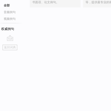
书面语、论文例句。
等，提供最专业的
全部
音频例句
视频例句
权威例句
go
返回词典
top