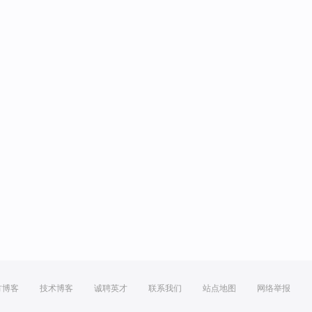
方博客
技术博客
诚聘英才
联系我们
站点地图
网络举报