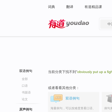
词典
翻译
有道精品课
中
有道 - 网易旗下搜索
双语例句
当前分类下找不到"
obviously put up a fig
全部
口语
或者看看其他分类：
书面语
双语例句
论文
海量例句，可以按难度查看口语、
例句
原声例句