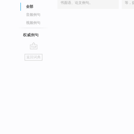
书面语、论文例句。
等，
全部
音频例句
视频例句
权威例句
go
返回词典
top