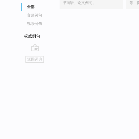
书面语、论文例句。
等，
全部
音频例句
视频例句
权威例句
go
返回词典
top