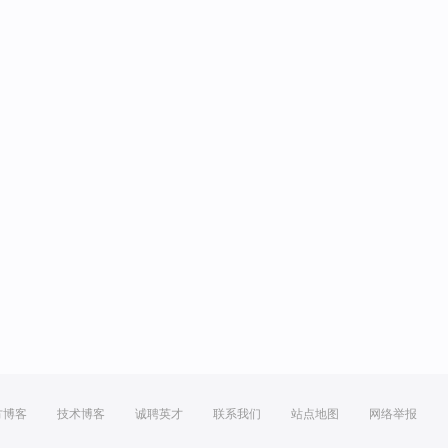
方博客
技术博客
诚聘英才
联系我们
站点地图
网络举报