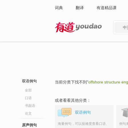
词典
翻译
有道精品课
中
有道 - 网易旗下搜索
双语例句
当前分类下找不到"
offshore structure en
全部
口语
或者看看其他分类：
书面语
双语例句
论文
海量例句，可以按难度查看口语、
例句
原声例句