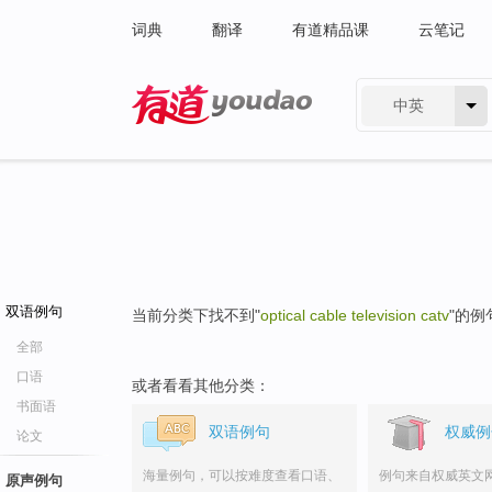
词典
翻译
有道精品课
云笔记
中英
有道 - 网易旗下搜索
双语例句
当前分类下找不到"
optical cable television catv
"的例
全部
口语
或者看看其他分类：
书面语
双语例句
权威例
论文
海量例句，可以按难度查看口语、
例句来自权威英文
原声例句