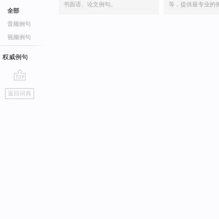
书面语、论文例句。
等，提供最专业的
全部
音频例句
视频例句
权威例句
go
返回词典
top