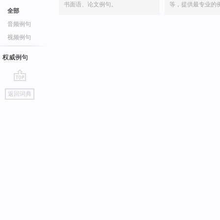
书面语、论文例句。
等，提供最专业的
全部
音频例句
视频例句
权威例句
go
返回词典
top