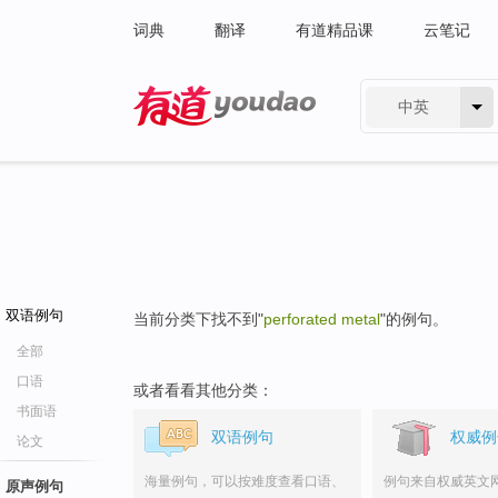
词典
翻译
有道精品课
云笔记
中英
有道 - 网易旗下搜索
双语例句
当前分类下找不到"
perforated metal
"的例句。
全部
口语
或者看看其他分类：
书面语
双语例句
权威例
论文
海量例句，可以按难度查看口语、
例句来自权威英文
原声例句