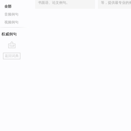
书面语、论文例句。
等，提供最专业的
全部
音频例句
视频例句
权威例句
go
返回词典
top