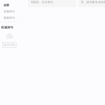
书面语、论文例句。
等，提供最专业的
全部
音频例句
视频例句
权威例句
go
返回词典
top