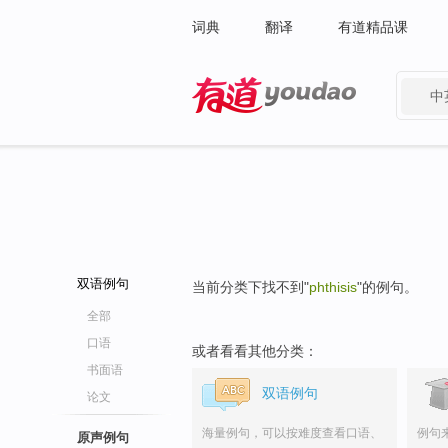
词典
翻译
有道精品课
中
有道 - 网易旗下搜索
双语例句
当前分类下找不到"
phthisis
"的例句。
全部
口语
或者看看其他分类：
书面语
双语例句
论文
海量例句，可以按难度查看口语、
例句
原声例句