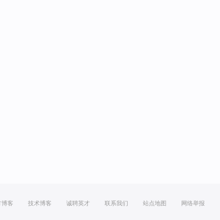
方博客
技术博客
诚聘英才
联系我们
站点地图
网络举报