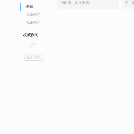
书面语、论文例句。
等，
全部
音频例句
视频例句
权威例句
go
返回词典
top