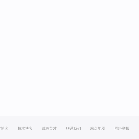
方博客
技术博客
诚聘英才
联系我们
站点地图
网络举报