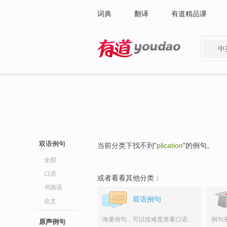
词典
翻译
有道精品课
中
有道 - 网易旗下搜索
双语例句
当前分类下找不到"
plication
"的例句。
全部
口语
或者看看其他分类：
书面语
双语例句
论文
海量例句，可以按难度查看口语、
例句
原声例句