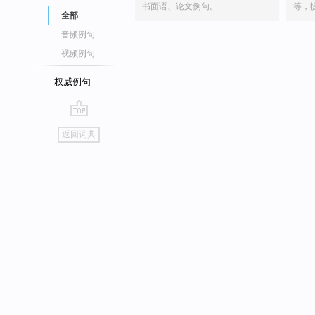
书面语、论文例句。
等，
全部
音频例句
视频例句
权威例句
go
返回词典
top