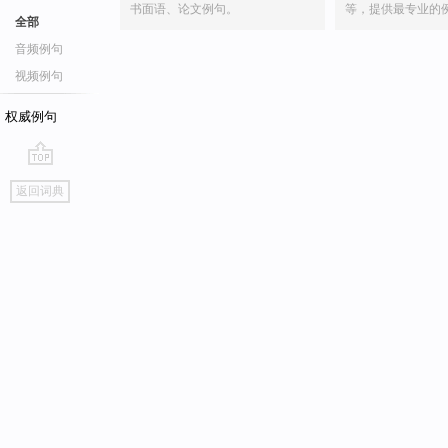
书面语、论文例句。
等，提供最专业的
全部
音频例句
视频例句
权威例句
go
返回词典
top