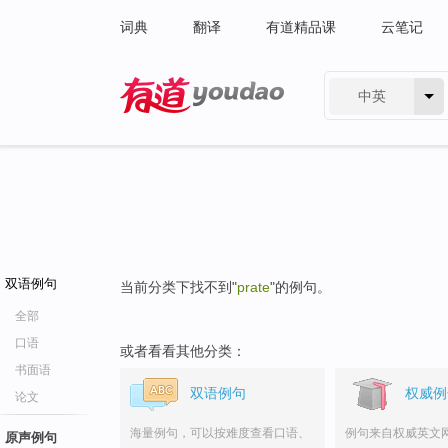
词典
翻译
有道精品课
云笔记
中英
有道 - 网易旗下搜索
双语例句
当前分类下找不到"
prate
"的例句。
全部
口语
或者看看其他分类：
书面语
双语例句
权威例
论文
海量例句，可以按难度查看口语、
例句来自权威英文
原声例句