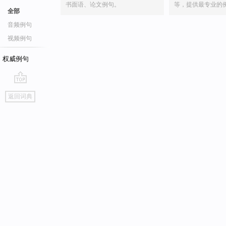
书面语、论文例句。
等，提供最专业的
全部
音频例句
视频例句
权威例句
go
返回词典
top