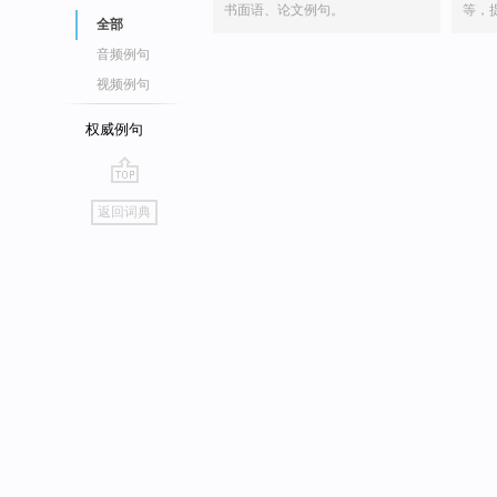
书面语、论文例句。
等，
全部
音频例句
视频例句
权威例句
go
返回词典
top