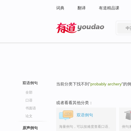
词典
翻译
有道精品课
中
有道 - 网易旗下搜索
双语例句
当前分类下找不到"
probably archery
"的
全部
口语
或者看看其他分类：
书面语
双语例句
论文
海量例句，可以按难度查看口语、
例句
原声例句