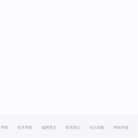
方博客
技术博客
诚聘英才
联系我们
站点地图
网络举报