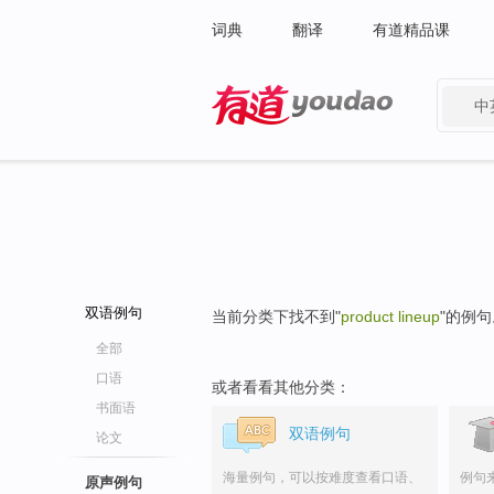
词典
翻译
有道精品课
中
有道 - 网易旗下搜索
双语例句
当前分类下找不到"
product lineup
"的例句
全部
口语
或者看看其他分类：
书面语
双语例句
论文
海量例句，可以按难度查看口语、
例句
原声例句