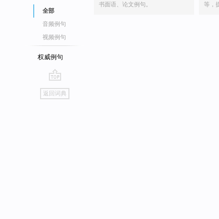
书面语、论文例句。
等，
全部
音频例句
视频例句
权威例句
go
返回词典
top