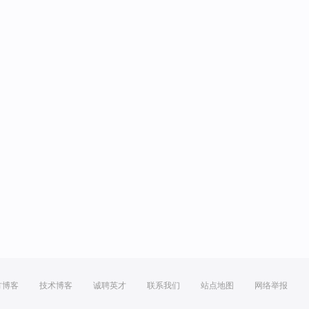
方博客
技术博客
诚聘英才
联系我们
站点地图
网络举报